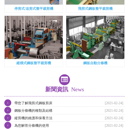
停剪式/追剪式整平裁剪機
飛剪式鋼板整平裁剪機
縱橫式鋼板整平裁剪機
鋼板自動分條機
新聞資訊
News
›
帶您了解飛剪式鋼板剪床
[2021-02-24]
›
鋼板分條機的種類及結構
[2021-02-24]
›
縱剪機的維護和保養方法
[2021-02-24]
›
為您解答分條機的使用
[2021-02-24]