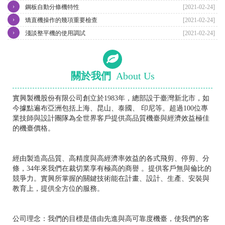
›
鋼板自動分條機特性
[2021-02-24]
›
矯直機操作的幾項重要檢查
[2021-02-24]
›
淺談整平機的使用調試
[2021-02-24]
關於我們
About Us
實興製機股份有限公司創立於1983年，總部設于臺灣新北市，如
今據點遍布亞洲包括上海、昆山、泰國、 印尼等。超過100位專
業技師與設計團隊為全世界客戶提供高品質機臺與經濟效益極佳
的機臺價格。
經由製造高品質、高精度與高經濟率效益的各式飛剪、停剪、分
條，34年來我們在裁切業享有極高的商譽 。提供客戶無與倫比的
競爭力。實興所掌握的關鍵技術能在計畫、設計、生產、安裝與
教育上，提供全方位的服務。
公司理念：我們的目標是借由先進與高可靠度機臺，使我們的客