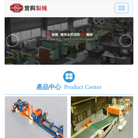
Toggle
navigatio
‹
›
產品中心
Product Center